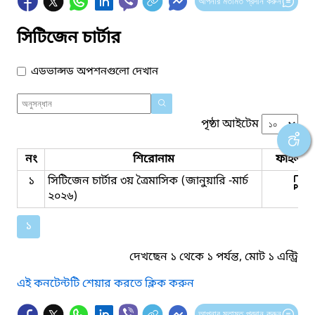
আপনার মতামত প্রদান করুন
সিটিজেন চার্টার
এডভান্সড অপশনগুলো দেখান
পৃষ্ঠা আইটেম
নং
শিরোনাম
ফাইল সম
১
সিটিজেন চার্টার ৩য় ত্রৈমাসিক (জানুয়ারি -মার্চ
২০২৬)
১
দেখছেন ১ থেকে ১ পর্যন্ত, মোট ১ এন্ট্রি
এই কনটেন্টটি শেয়ার করতে ক্লিক করুন
আপনার মতামত প্রদান করুন