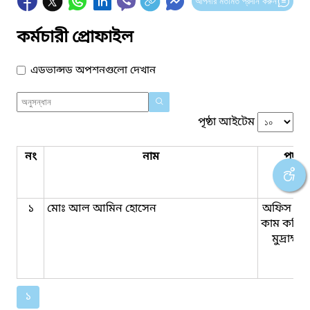
আপনার মতামত প্রদান করুন
কর্মচারী প্রোফাইল
এডভান্সড অপশনগুলো দেখান
পৃষ্ঠা আইটেম
নং
নাম
পদবি
১
মোঃ আল আমিন হোসেন
অফিস সহ
কাম কম্পি
মুদ্রাক্ষ
১